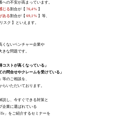
護への不安が高まっています。
感じる
割合が【 
76,4%
】
がある
割合が【 
69,1%
 】等、
リスク 】といえます。
高くないベンチャー企業や
大きな問題です。
得コストが高くなっている」
ての問合せやクレームを受けている」
」
等のご相談を、
からいただいております。
解説し、今すぐできる対策と
プ企業に選ばれている
STe」をご紹介するセミナーを