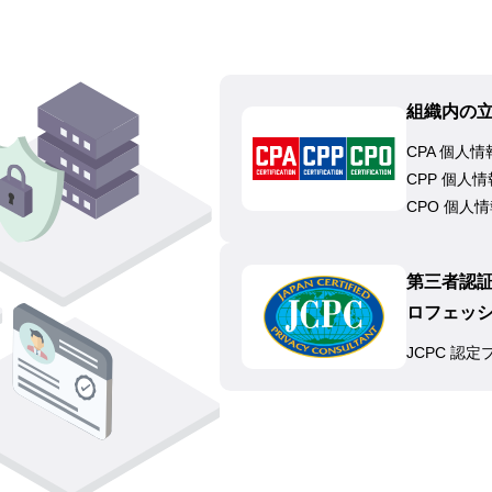
組織内の立
CPA 個人
CPP 個人
CPO 個人
第三者認
ロフェッ
JCPC 認