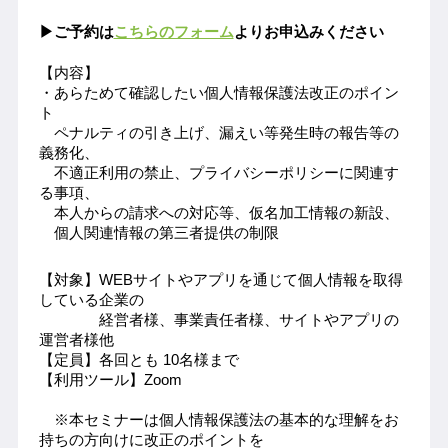
▶ご予約は
こちらのフォーム
よりお申込みください
【内容】
・あらためて確認したい個人情報保護法改正のポイン
ト
　ペナルティの引き上げ、漏えい等発生時の報告等の
義務化、
　不適正利用の禁止、
プライバシーポリシーに関連す
る事項
、
　本人からの請求への対応等、
仮名加工情報の新設、
　個人関連情報の第三者提供の制限
【対象】WEBサイトやアプリを通じて個人情報を取得
している企業の
　　　　経営者様、事業責任者様、サイトやアプリの
運営者様他
【定員】各回とも 10名様まで
【利用ツール】Zoom
　※本セミナーは個人情報保護法の基本的な理解を
お
持ちの方向けに
改正の
ポイントを